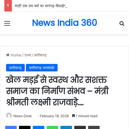
मंत्री टंक राम वर्मा का सारंगढ़-बिलाईगढ़ का दो दिवसीय प्रवास, देंगे विकास कार्यों की सौगात और तिरंगा यात्रा का करेंगे नेतृत्व…..
News India 360
Menu
Se
Home
/
राज्य
/
छत्तीसगढ़
छत्तीसगढ़
छत्तीसगढ़ जनसंपर्क
खेल मड़ई से स्वस्थ और सशक्त
समाज का निर्माण संभव – मंत्री
श्रीमती लक्ष्मी राजवाड़े….
News Desk
February 18, 2026
1 minute read
Facebook
X
Messenger
WhatsApp
Telegram
Share via Email
Print