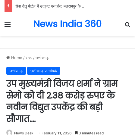
सेवा सेतु पोर्टल में उत्कृष्ट प्रदर्शन: बलरामपुर के निर्दोष लकड़ा बने प्रदेश के टॉप ट्रांजैक्शन वीएलई, वित्त मंत्री ओ.पी. चौधरी ने किया सम्मानित, 13,912 आवेदनों के सफल निराकरण से बनाया रिकॉर्ड…
News India 360
Menu
Se
Home
/
राज्य
/
छत्तीसगढ़
छत्तीसगढ़
छत्तीसगढ़ जनसंपर्क
उप मुख्यमंत्री विजय शर्मा ने ग्राम
सेमो को दी 2.38 करोड़ रुपए के
नवीन विद्युत उपकेंद्र की बड़ी
सौगात….
News Desk
February 11, 2026
3 minutes read