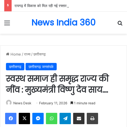
रायगढ़ में विकास को मिल रही नई रफ्तार, हर क्षेत्र में मजबूत हो रही सुविधाओं की नींव: वित्त मंत्री ओपी चौधरी……
News India 360
Menu
Se
Home
/
राज्य
/
छत्तीसगढ़
छत्तीसगढ़
छत्तीसगढ़ जनसंपर्क
स्वस्थ समाज ही समृद्ध राज्य की
नींव : मुख्यमंत्री विष्णु देव साय….
News Desk
February 11, 2026
1 minute read
Facebook
X
Messenger
WhatsApp
Telegram
Share via Email
Print