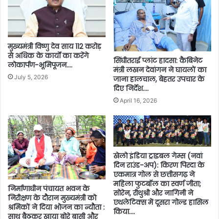
मुख्यमंत्री विष्णु देव साय 112 करोड़
से अधिक के कार्यों का करेंगे
सिंघीतराई प्लांट हादसा: कैबिनेट
लोकार्पण-भूमिपूजन….
मंत्री लखन देवांगन ने घायलों का
July 5, 2026
जाना हालचाल, बेहतर उपचार के
दिए निर्देश….
April 16, 2026
खेलो इंडिया ट्राइबल गेम्स (नवां
दिन राउंड-अप): किरण पिस्दा के
एकमात्र गोल से छत्तीसगढ़ ने
महिला फुटबॉल का स्वर्ण जीता;
निर्माणाधीन पंचायत भवन के
सोरेन, रीथुश्री और नागिनी ने
निरीक्षण के दौरान मुख्यमंत्री को
एथलेटिक्स में दूसरा गोल्ड हासिल
श्रमिकों ने दिया भोजन का न्यौता :
किया….
साथ बैठकर खाया बोरे बासी और