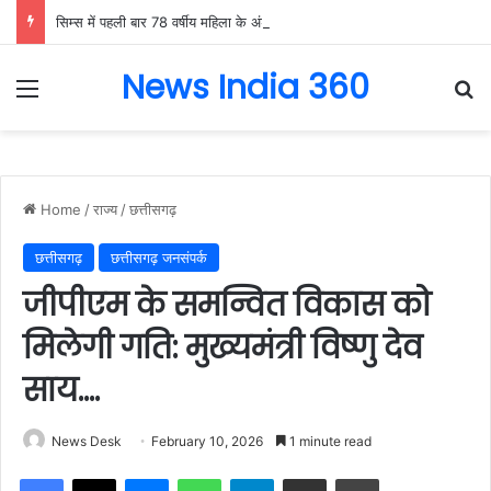
सिम्स में पहली बार 78 वर्षीय महिला के अंडाशय कैंसर की सफल सर्जरी, एक किलो का ट्यूमर निकाल महिला को दिया नया जीवन….
News India 360
Menu
Se
Home
/
राज्य
/
छत्तीसगढ़
छत्तीसगढ़
छत्तीसगढ़ जनसंपर्क
जीपीएम के समन्वित विकास को
मिलेगी गति: मुख्यमंत्री विष्णु देव
साय….
News Desk
February 10, 2026
1 minute read
Facebook
X
Messenger
WhatsApp
Telegram
Share via Email
Print