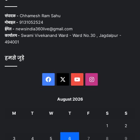
संपादक -
Chhamesh Ram Sahu
मोबाइल -
9131052524
ईमेल -
newsindia360live@gmail.com
कार्यालय -
Swami Vivekanand Ward - Ward No.30 , Jagdalpur -
494001
हमसे जुड़े
Facebook
X
YouTube
Instagram
August 2026
M
T
W
T
F
S
S
1
2
3
4
5
6
7
8
9