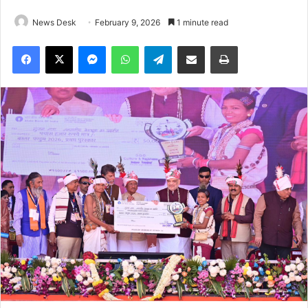
News Desk
February 9, 2026
1 minute read
Facebook
X
Messenger
WhatsApp
Telegram
Share via Email
Print