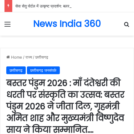
सेवा सेतु पोर्टल में उत्कृष्ट प्रदर्शन: बलरामपुर के निर्दोष लकड़ा बने प्रदेश के टॉप ट्रांजैक्शन वीएलई, वित्त मंत्री ओ.पी. चौधरी ने किया सम्मानित, 13,912 आवेदनों के सफल निराकरण से बनाया रिकॉर्ड…
News India 360
Menu
Se
Home
/
राज्य
/
छत्तीसगढ़
छत्तीसगढ़
छत्तीसगढ़ जनसंपर्क
बस्तर पंडुम 2026 : माँ दंतेश्वरी की
धरती पर संस्कृति का उत्सव: बस्तर
पंडुम 2026 ने जीता दिल, गृहमंत्री
अमित शाह और मुख्यमंत्री विष्णुदेव
साय ने किया सम्मानित….