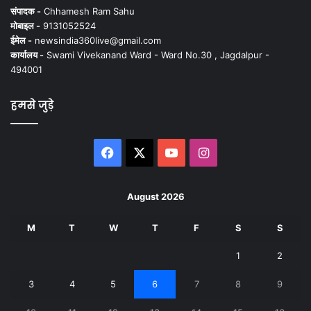
संपादक -
Chhamesh Ram Sahu
मोबाइल -
9131052524
ईमेल -
newsindia360live@gmail.com
कार्यालय -
Swami Vivekanand Ward - Ward No.30 , Jagdalpur -
494001
हमसे जुड़े
Facebook
X
YouTube
Instagram
August 2026
M
T
W
T
F
S
S
1
2
3
4
5
6
7
8
9