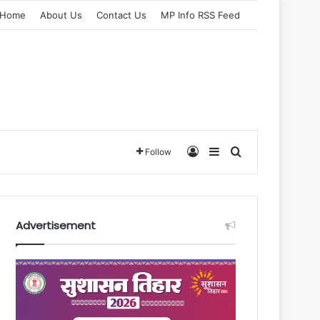
Home
About Us
Contact Us
MP Info RSS Feed
Log In
Sidebar
Search for
Follow
Advertisement