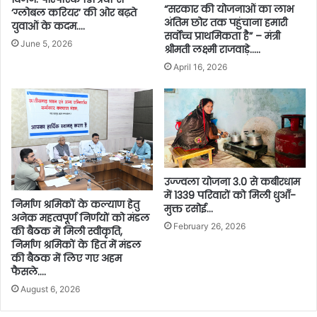
“सरकार की योजनाओं का लाभ
‘ग्लोबल करियर’ की ओर बढ़ते
अंतिम छोर तक पहुंचाना हमारी
युवाओं के कदम….
सर्वोच्च प्राथमिकता है” – मंत्री
June 5, 2026
श्रीमती लक्ष्मी राजवाड़े…..
April 16, 2026
उज्ज्वला योजना 3.0 से कबीरधाम
में 1339 परिवारों को मिली धुआँ-
निर्माण श्रमिकों के कल्याण हेतु
मुक्त रसोई…
अनेक महत्वपूर्ण निर्णयों को मंडल
February 26, 2026
की बैठक में मिली स्वीकृति,
निर्माण श्रमिकों के हित में मंडल
की बैठक में लिए गए अहम
फैसले….
August 6, 2026