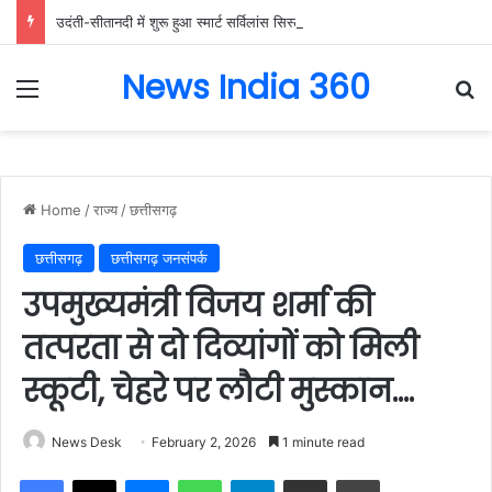
उदंती-सीतानदी में शुरू हुआ स्मार्ट सर्विलांस सिस्टम -एआई तकनीक से वन और वन्यजीवों की 24X7 निगरानी….
News India 360
Menu
Se
Home
/
राज्य
/
छत्तीसगढ़
छत्तीसगढ़
छत्तीसगढ़ जनसंपर्क
उपमुख्यमंत्री विजय शर्मा की
तत्परता से दो दिव्यांगों को मिली
स्कूटी, चेहरे पर लौटी मुस्कान….
News Desk
February 2, 2026
1 minute read
Facebook
X
Messenger
WhatsApp
Telegram
Share via Email
Print