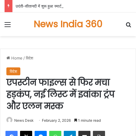
उदंती-सीतानदी में शुरू हुआ स्मार्ट सर्विलांस सिस्टम -एआई तकनीक से वन और वन्यजीवों की 24X7 निगरानी….
News India 360
Menu
Se
Home
/
विदेश
विदेश
एपस्टीन फाइल्स से फिर मचा
हड़कंप, नई लिस्ट में इवांका ट्रंप
और एलन मस्क
News Desk
February 2, 2026
1 minute read
Facebook
X
Messenger
WhatsApp
Telegram
Share via Email
Print