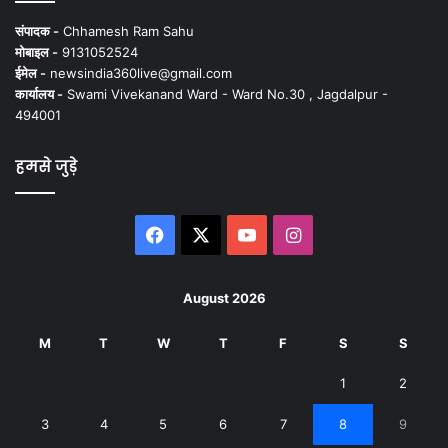
संपादक -
Chhamesh Ram Sahu
मोबाइल -
9131052524
ईमेल -
newsindia360live@gmail.com
कार्यालय -
Swami Vivekanand Ward - Ward No.30 , Jagdalpur -
494001
हमसे जुड़े
Facebook
X
YouTube
Instagram
August 2026
M
T
W
T
F
S
S
1
2
3
4
5
6
7
8
9