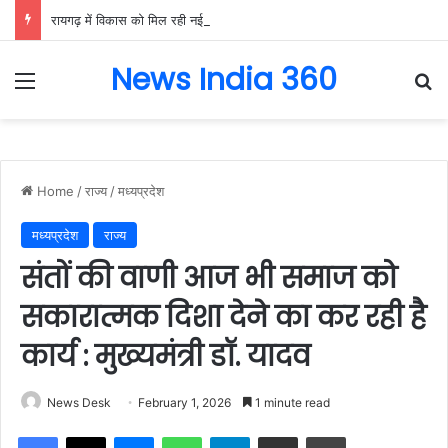
रायगढ़ में विकास को मिल रही नई रफ्तार, हर क्षेत्र में मजबूत हो रही सुविधाओं की नींव: वित्त मंत्री ओपी चौधरी……
News India 360
Menu
Se
Home
/
राज्य
/
मध्यप्रदेश
मध्यप्रदेश
राज्य
संतों की वाणी आज भी समाज को
सकारात्मक दिशा देने का कर रही है
कार्य : मुख्यमंत्री डॉ. यादव
News Desk
February 1, 2026
1 minute read
Facebook
X
Messenger
WhatsApp
Telegram
Share via Email
Print