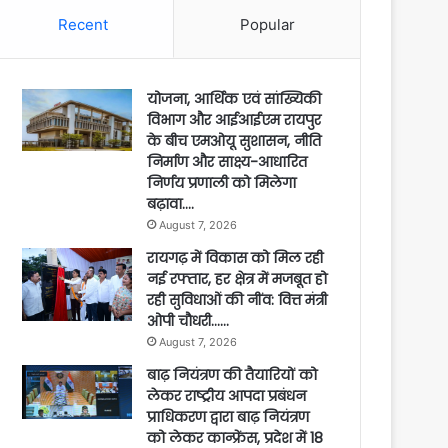
Recent
Popular
योजना, आर्थिक एवं सांख्यिकी
विभाग और आईआईएम रायपुर
के बीच एमओयू सुशासन, नीति
निर्माण और साक्ष्य-आधारित
निर्णय प्रणाली को मिलेगा
बढ़ावा….
August 7, 2026
रायगढ़ में विकास को मिल रही
नई रफ्तार, हर क्षेत्र में मजबूत हो
रही सुविधाओं की नींव: वित्त मंत्री
ओपी चौधरी……
August 7, 2026
बाढ़ नियंत्रण की तैयारियों को
लेकर राष्ट्रीय आपदा प्रबंधन
प्राधिकरण द्वारा बाढ़ नियंत्रण
को लेकर कान्फ्रेंस, प्रदेश में 18