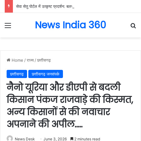
सेवा सेतु पोर्टल में उत्कृष्ट प्रदर्शन: बलरामपुर के निर्दोष लकड़ा बने प्रदेश के टॉप ट्रांजैक्शन वीएलई, वित्त मंत्री ओ.पी. चौधरी ने किया सम्मानित, 13,912 आवेदनों के सफल निराकरण से बनाया रिकॉर्ड…
News India 360
Menu
Se
Home
/
राज्य
/
छत्तीसगढ़
छत्तीसगढ़
छत्तीसगढ़ जनसंपर्क
नैनो यूरिया और डीएपी से बदली
किसान पंकज राजवाड़े की किस्मत,
अन्य किसानों से की नवाचार
अपनाने की अपील…..
News Desk
June 3, 2026
2 minutes read