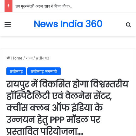
उप मुख्यमंत्री अरुण साव ने किया पौधारोपण, बोले हरियाली बढ़ेगी तो पर्यावरण भी स्वस्थ और सुंदर बनेगा….
News India 360
Menu
Se
Home
/
राज्य
/
छत्तीसगढ़
छत्तीसगढ़
छत्तीसगढ़ जनसंपर्क
रायपुर में विकसित होगा विश्वस्तरीय
हॉस्पिटैलिटी एवं वेलनेस सेंटर,
क्वींस क्लब ऑफ इंडिया के
उन्नयन हेतु PPP मॉडल पर
प्रस्तावित परियोजना….