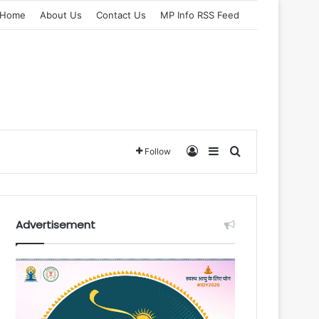
Home
About Us
Contact Us
MP Info RSS Feed
Log In
Sidebar
Search for
Follow
Advertisement