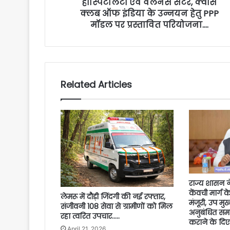
हॉस्पिटैलिटी एवं वेलनेस सेंटर, क्वींस
क्लब ऑफ इंडिया के उन्नयन हेतु PPP
मॉडल पर प्रस्तावित परियोजना….
Related Articles
राज्य शासन
केंवची मार्ग 
लेमरू में दौड़ी जिंदगी की नई रफ्तार,
मंजूरी, उप मुख
संजीवनी 108 सेवा से ग्रामीणों को मिल
अनुबंधित समय
रहा त्वरित उपचार…..
कराने के दिए 
April 21, 2026