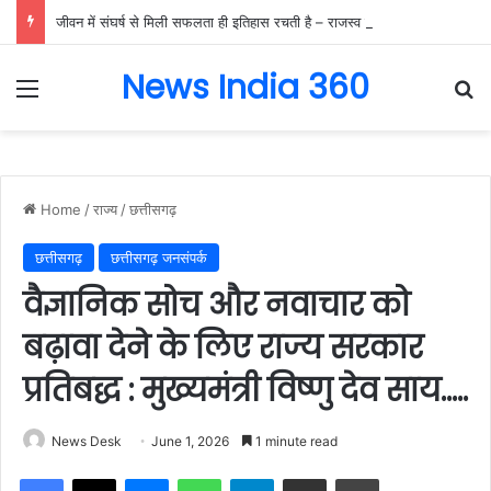
जीवन में संघर्ष से मिली सफलता ही इतिहास रचती है – राजस्व मंत्री टंक राम वर्मा…..
News India 360
Menu
Se
Home
/
राज्य
/
छत्तीसगढ़
छत्तीसगढ़
छत्तीसगढ़ जनसंपर्क
वैज्ञानिक सोच और नवाचार को
बढ़ावा देने के लिए राज्य सरकार
प्रतिबद्ध : मुख्यमंत्री विष्णु देव साय…..
News Desk
June 1, 2026
1 minute read
Facebook
X
Messenger
WhatsApp
Telegram
Share via Email
Print