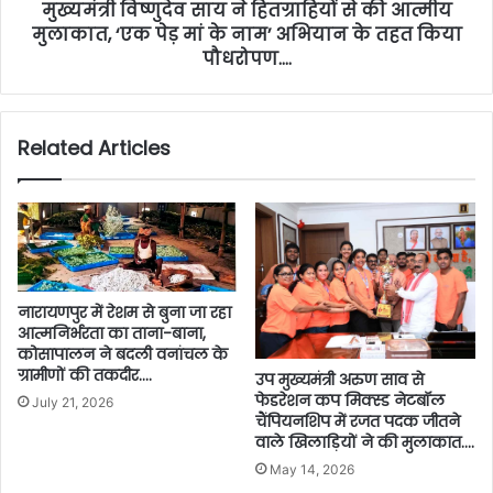
मुख्यमंत्री विष्णुदेव साय ने हितग्राहियों से की आत्मीय
मुलाकात, ‘एक पेड़ मां के नाम’ अभियान के तहत किया
पौधरोपण….
Related Articles
नारायणपुर में रेशम से बुना जा रहा
आत्मनिर्भरता का ताना-बाना,
कोसापालन ने बदली वनांचल के
ग्रामीणों की तकदीर….
उप मुख्यमंत्री अरुण साव से
फेडरेशन कप मिक्स्ड नेटबॉल
July 21, 2026
चैंपियनशिप में रजत पदक जीतने
वाले खिलाड़ियों ने की मुलाकात….
May 14, 2026