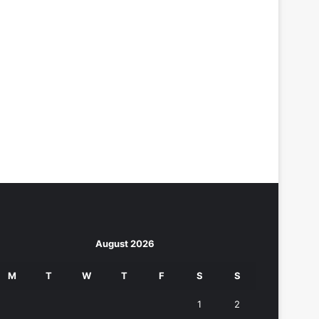
August 2026
M
T
W
T
F
S
S
1
2