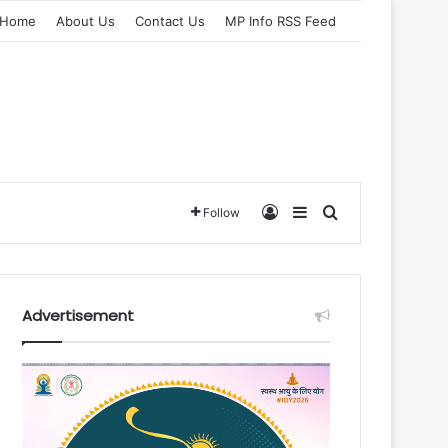
Home
About Us
Contact Us
MP Info RSS Feed
Log In
Sidebar
Search for
Follow
Advertisement