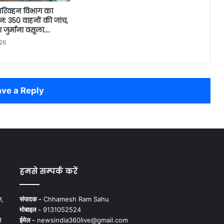
 परिवहन विभाग का
: 350 वाहनों की जांच,
जुर्माना वसूला….
26
ve a Reply
हमसे सम्पर्क करें
न,
संपादक -
Chhamesh Ram Sahu
मोबाइल -
9131052524
े
ईमेल -
newsindia360live@gmail.com