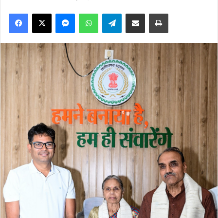
Facebook
X
Messenger
WhatsApp
Telegram
Share via Email
Print