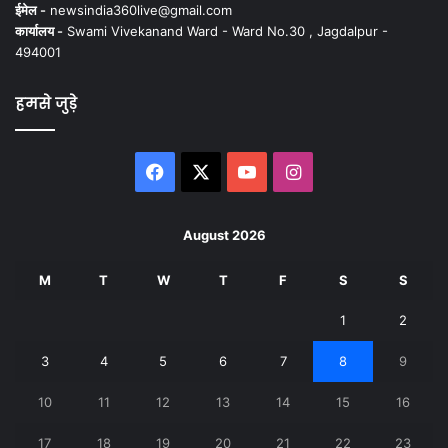
ईमेल -
newsindia360live@gmail.com
कार्यालय -
Swami Vivekanand Ward - Ward No.30 , Jagdalpur -
494001
हमसे जुड़े
Facebook
X
YouTube
Instagram
August 2026
M
T
W
T
F
S
S
1
2
3
4
5
6
7
8
9
10
11
12
13
14
15
16
17
18
19
20
21
22
23