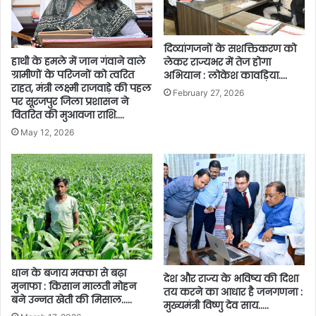
दिव्यांगजनों के सशक्तिकरण को
हाथी के हमले में जान गंवाने वाले
लेकर राज्यभर में तेज होगा
ग्रामीणों के परिजनों को त्वरित
अभियान : लोकेश कावड़िया….
राहत, मंत्री लक्ष्मी राजवाड़े की पहल
February 27, 2026
पर सूरजपुर जिला प्रशासन ने
वितरित की मुआवजा राशि….
May 12, 2026
धान के बजाय मक्का से बढ़ा
देश और राज्य के भविष्य की दिशा
मुनाफा : किसान मालती मोहन
तय करने का आधार है जनगणना :
बने उन्नत खेती की मिसाल…..
मुख्यमंत्री विष्णु देव साय…..