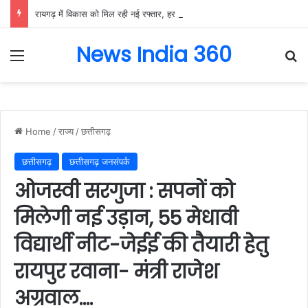
रायगढ़ में विकास को मिल रही नई रफ्तार, हर क्षेत्र में मजबूत हो रही सुविधाओं की नींव: वित्त मंत्री ओपी चौधरी……
News India 360
Menu
Se
Home
/
राज्य
/
छत्तीसगढ़
छत्तीसगढ़
छत्तीसगढ़ जनसंपर्क
ओजस्वी सरगुजा : सपनों को
मिलेगी नई उड़ान, 55 मेधावी
विद्यार्थी नीट-जेईई की तैयारी हेतु
रायपुर रवाना- मंत्री राजेश
अग्रवाल….