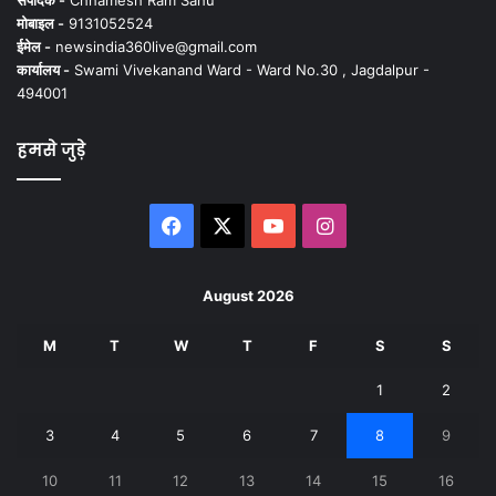
संपादक -
Chhamesh Ram Sahu
मोबाइल -
9131052524
ईमेल -
newsindia360live@gmail.com
कार्यालय -
Swami Vivekanand Ward - Ward No.30 , Jagdalpur -
494001
हमसे जुड़े
Facebook
X
YouTube
Instagram
August 2026
M
T
W
T
F
S
S
1
2
3
4
5
6
7
8
9
10
11
12
13
14
15
16