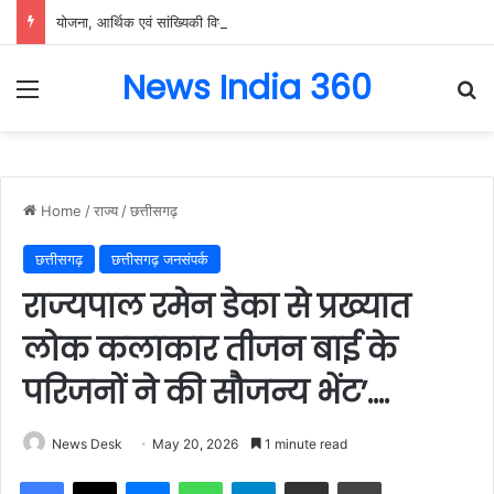
योजना, आर्थिक एवं सांख्यिकी विभाग और आईआईएम रायपुर के बीच एमओयू सुशासन, नीति निर्माण और साक्ष्य-आधारित निर्णय प्रणाली को मिलेगा बढ़ावा….
News India 360
Menu
Se
Home
/
राज्य
/
छत्तीसगढ़
छत्तीसगढ़
छत्तीसगढ़ जनसंपर्क
राज्यपाल रमेन डेका से प्रख्यात
लोक कलाकार तीजन बाई के
परिजनों ने की सौजन्य भेंट’….
News Desk
May 20, 2026
1 minute read
Facebook
X
Messenger
WhatsApp
Telegram
Share via Email
Print