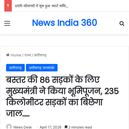
उदंती-सीतानदी में शुरू हुआ स्मार्ट सर्विलांस सिस्टम -एआई तकनीक से वन और वन्यजीवों की 24X7 निगरानी….
News India 360
Menu
Se
Home
/
राज्य
/
छत्तीसगढ़
छत्तीसगढ़
छत्तीसगढ़ जनसंपर्क
बस्तर की 86 सड़कों के लिए
मुख्यमंत्री ने किया भूमिपूजन, 235
किलोमीटर सड़कों का बिछेगा
जाल…..
News Desk
April 17, 2026
2 minutes read