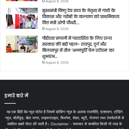
August 8, 2026
मुख्यमंत्री विष्णु देव साय के नेतृत्व में गांवों के
विकास और गरीबों के कल्याण को प्राथमिकता:
वित्त मंत्री ओपी चौधरी….
August 8, 2026
पीडीएस प्रणाली में पारदर्शिता के लिए राज्य
सरकार की बड़ी पहल- रायपुर, दुर्ग और
बिलासपुर में तीन ‘अन्नपूर्ति ग्रेन एटीएम‘ का
शुभारंभ…
August 8, 2026
हमारे बारे में
यह एक हिंदी वेब न्यूज़ पोर्टल है जिसमें ब्रेकिंग न्यूज़ के अलावा राजनीति, प्रशासन, ट्रेंडिंग
न्यूज, बॉलीवुड, खेल जगत, लाइफस्टाइल, बिजनेस, सेहत, ब्यूटी, रोजगार तथा टेक्नोलॉजी से
संबंधित खबरें पोस्ट की जाती है। Disclaimer - समाचार से सम्बंधित किसी भी तरह के