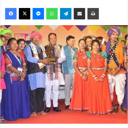
Facebook
X
Messenger
WhatsApp
Telegram
Share via Email
Print