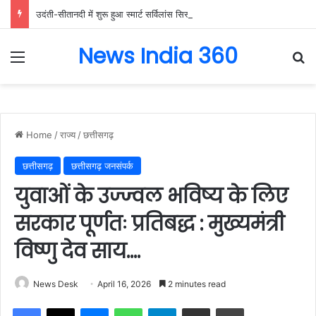
उदंती-सीतानदी में शुरू हुआ स्मार्ट सर्विलांस सिस्टम -एआई तकनीक से वन और वन्यजीवों की 24X7 निगरानी….
News India 360
Menu
Se
Home
/
राज्य
/
छत्तीसगढ़
छत्तीसगढ़
छत्तीसगढ़ जनसंपर्क
युवाओं के उज्ज्वल भविष्य के लिए
सरकार पूर्णतः प्रतिबद्ध : मुख्यमंत्री
विष्णु देव साय….
News Desk
April 16, 2026
2 minutes read
Facebook
X
Messenger
WhatsApp
Telegram
Share via Email
Print