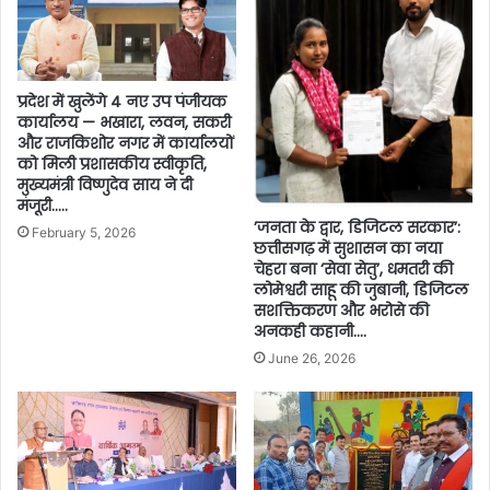
प्रदेश में खुलेंगे 4 नए उप पंजीयक
कार्यालय — भखारा, लवन, सकरी
और राजकिशोर नगर में कार्यालयों
को मिली प्रशासकीय स्वीकृति,
मुख्यमंत्री विष्णुदेव साय ने दी
मंजूरी…..
​’जनता के द्वार, डिजिटल सरकार’:
February 5, 2026
छत्तीसगढ़ में सुशासन का नया
चेहरा बना ‘सेवा सेतु’, ​धमतरी की
लोमेश्वरी साहू की जुबानी, डिजिटल
सशक्तिकरण और भरोसे की
अनकही कहानी….
June 26, 2026