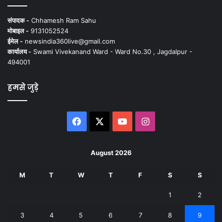
संपादक -
Chhamesh Ram Sahu
मोबाइल -
9131052524
ईमेल -
newsindia360live@gmail.com
कार्यालय -
Swami Vivekanand Ward - Ward No.30 , Jagdalpur -
494001
हमसे जुड़े
Facebook
X
YouTube
Instagram
August 2026
M
T
W
T
F
S
S
1
2
3
4
5
6
7
8
9