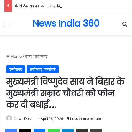
मंत्री टंक राम वर्मा का सारंगढ़-बिलाईगढ़ का दो दिवसीय प्रवास, देंगे विकास कार्यों की सौगात और तिरंगा यात्रा का करेंगे नेतृत्व…..
News India 360
Menu
Se
Home
/
राज्य
/
छत्तीसगढ़
छत्तीसगढ़
छत्तीसगढ़ जनसंपर्क
मुख्यमंत्री विष्णुदेव साय ने बिहार के
मुख्यमंत्री सम्राट चौधरी को फोन
कर दी बधाई…..
News Desk
April 16, 2026
Less than a minute
Facebook
X
Messenger
WhatsApp
Telegram
Share via Email
Print