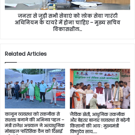
जनता से जुड़ी सभी सेवाएं को लोक सेवा गारंटी
अधिनियम के दायरे में होना चाहिए – मुख्य सचिव
विकासशील…
Related Articles
कानून व्यवस्था को तकनीक से
जैविक खेती, आधुनिक तकनीक
सशक्त बनाने की अभिनव पहल –
और बेहतर बाजार व्यवस्था से बढ़ेगी
मंत्री राजेश अग्रवाल ने अत्याधुनिक
किसानों की आय : मुख्यमंत्री
मोबाइल फॉरेंसिक वैन को दिखाई
विष्णुदेव साय…..