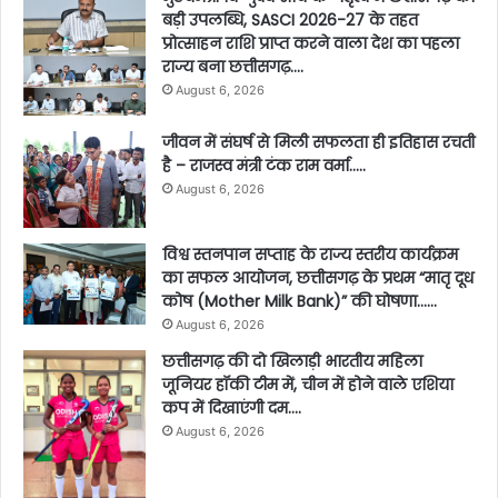
बड़ी उपलब्धि, SASCI 2026-27 के तहत
प्रोत्साहन राशि प्राप्त करने वाला देश का पहला
राज्य बना छत्तीसगढ़….
August 6, 2026
जीवन में संघर्ष से मिली सफलता ही इतिहास रचती
है – राजस्व मंत्री टंक राम वर्मा…..
August 6, 2026
विश्व स्तनपान सप्ताह के राज्य स्तरीय कार्यक्रम
का सफल आयोजन, छत्तीसगढ़ के प्रथम “मातृ दूध
कोष (Mother Milk Bank)” की घोषणा……
August 6, 2026
छत्तीसगढ़ की दो खिलाड़ी भारतीय महिला
जूनियर हॉकी टीम में, चीन में होने वाले एशिया
कप में दिखाएंगी दम….
August 6, 2026