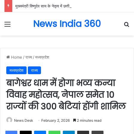
मुख्यमंत्री विष्णुदेव साय के नेतृत्व में छत्तीसगढ़ को बड़ी उपलब्धि, SASCI 2026-27 के तहत प्रोत्साहन राशि प्राप्त करने वाला देश का पहला राज्य बना छत्तीसगढ़….
News India 360
Menu
Se
Home
/
राज्य
/
मध्यप्रदेश
मध्यप्रदेश
राज्य
बागेश्वर धाम में होगा भव्य कन्या
विवाह महोत्सव, नेपाल समेत 10
राज्यों की 300 बेटियां होंगी शामिल
News Desk
February 2, 2026
2 minutes read
Facebook
X
Messenger
WhatsApp
Telegram
Share via Email
Print