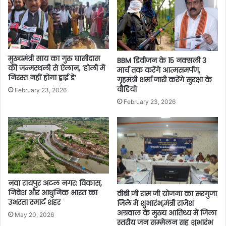
मुख्यमंत्री साय का गुरु घासीदास
BBM डिवीजन के 15 नक्सली 3
की जन्मस्थली से ऐलान, ‘होली में
मार्च तक करेंगे आत्मसमर्पण,
निरस्त नहीं होगा ड्राई डे’
गृहमंत्री शर्मा जारी करेंगे सुरक्षा के
वीडियो
February 23, 2026
February 23, 2026
नवा रायपुर अटल नगर: विकास,
निवेश और आधुनिक भारत का
वीबी जी राम जी योजना का सरगुजा
उभरता स्मार्ट शहर
जिले में शुभारंभ,मंत्री राजेश
अग्रवाल के मुख्य आतिथ्य में जिला
May 20, 2026
स्तरीय जन सम्मेलन सह शुभारंभ