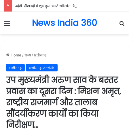
उदंती-सीतानदी में शुरू हुआ स्मार्ट सर्विलांस सिस्टम -एआई तकनीक से वन और वन्यजीवों की 24X7 निगरानी….
News India 360
Menu
Se
Home
/
राज्य
/
छत्तीसगढ़
छत्तीसगढ़
छत्तीसगढ़ जनसंपर्क
उप मुख्यमंत्री अरुण साव के बस्तर
प्रवास का दूसरा दिन : मिशन अमृत,
राष्ट्रीय राजमार्ग और तालाब
सौंदर्यीकरण कार्यों का किया
निरीक्षण…