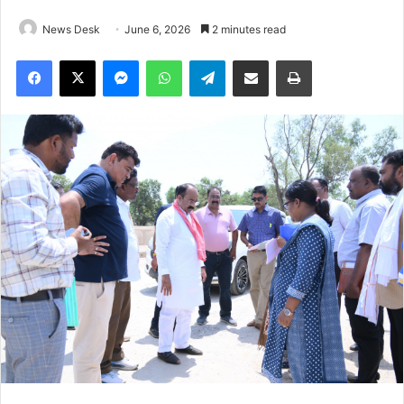
News Desk
June 6, 2026
2 minutes read
Facebook
X
Messenger
WhatsApp
Telegram
Share via Email
Print