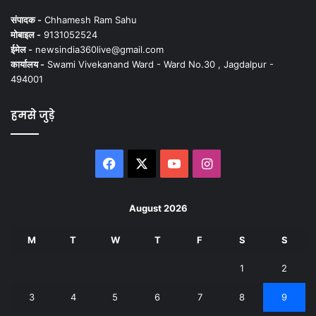
संपादक -
Chhamesh Ram Sahu
मोबाइल -
9131052524
ईमेल -
newsindia360live@gmail.com
कार्यालय -
Swami Vivekanand Ward - Ward No.30 , Jagdalpur -
494001
हमसे जुड़े
Facebook
X
YouTube
Instagram
August 2026
M
T
W
T
F
S
S
1
2
3
4
5
6
7
8
9