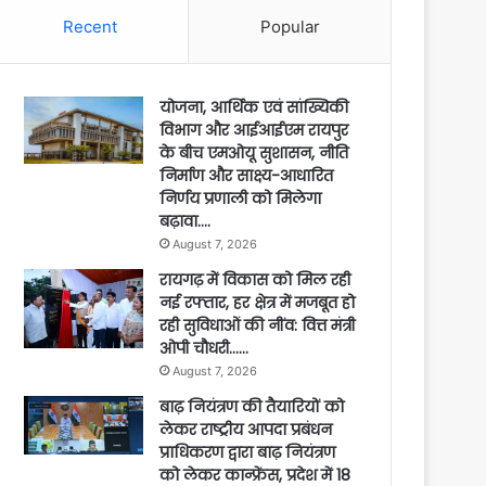
Recent
Popular
योजना, आर्थिक एवं सांख्यिकी
विभाग और आईआईएम रायपुर
के बीच एमओयू सुशासन, नीति
निर्माण और साक्ष्य-आधारित
निर्णय प्रणाली को मिलेगा
बढ़ावा….
August 7, 2026
रायगढ़ में विकास को मिल रही
नई रफ्तार, हर क्षेत्र में मजबूत हो
रही सुविधाओं की नींव: वित्त मंत्री
ओपी चौधरी……
August 7, 2026
बाढ़ नियंत्रण की तैयारियों को
लेकर राष्ट्रीय आपदा प्रबंधन
प्राधिकरण द्वारा बाढ़ नियंत्रण
को लेकर कान्फ्रेंस, प्रदेश में 18