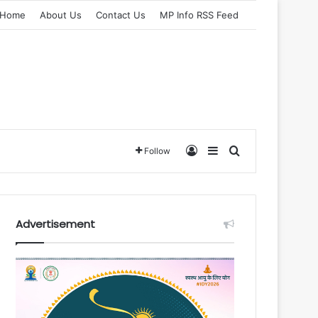
Home
About Us
Contact Us
MP Info RSS Feed
Log In
Sidebar
Search for
Follow
Advertisement