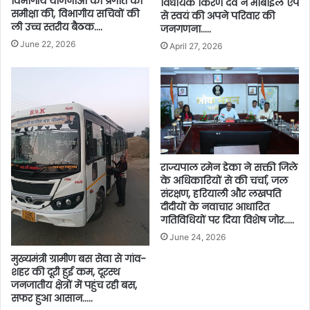
विभागीय योजनाओं की प्रगति की
विधायक किरण देव ने मोबाइल ऐप
समीक्षा की, विभागीय सचिवों की
से स्वयं की अपने परिवार की
ली उच्च स्तरीय बैठक….
जनगणना…..
June 22, 2026
April 27, 2026
राज्यपाल रमेन डेका ने सक्ती जिले
के अधिकारियों से की चर्चा, जल
संरक्षण, हरियाली और लखपति
दीदीयों के नवाचार आधारित
गतिविधियों पर दिया विशेष जोर…..
June 24, 2026
मुख्यमंत्री ग्रामीण बस सेवा से गांव-
शहर की दूरी हुई कम, दूरस्थ
जनजातीय क्षेत्रों में पहुंच रही बस,
सफर हुआ आसान…..