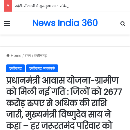
उदंती-सीतानदी में शुरू हुआ स्मार्ट सर्विलांस सिस्टम -एआई तकनीक से वन और वन्यजीवों की 24X7 निगरानी….
News India 360
Menu
Se
Home
/
राज्य
/
छत्तीसगढ़
छत्तीसगढ़
छत्तीसगढ़ जनसंपर्क
प्रधानमंत्री आवास योजना-ग्रामीण
को मिली नई गति : जिलों को 2677
करोड़ रुपए से अधिक की राशि
जारी, मुख्यमंत्री विष्णुदेव साय ने
कहा – हर जरूरतमंद परिवार को