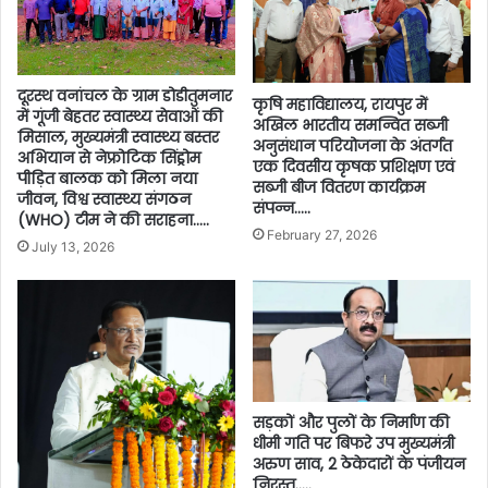
दूरस्थ वनांचल के ग्राम डोडीतुमनार
कृषि महाविद्यालय, रायपुर में
में गूंजी बेहतर स्वास्थ्य सेवाओं की
अखिल भारतीय समन्वित सब्जी
मिसाल, मुख्यमंत्री स्वास्थ्य बस्तर
अनुसंधान परियोजना के अंतर्गत
अभियान से नेफ्रोटिक सिंड्रोम
एक दिवसीय कृषक प्रशिक्षण एवं
पीड़ित बालक को मिला नया
सब्जी बीज वितरण कार्यक्रम
जीवन, विश्व स्वास्थ्य संगठन
संपन्न…..
(WHO) टीम ने की सराहना…..
February 27, 2026
July 13, 2026
सड़कों और पुलों के निर्माण की
धीमी गति पर बिफरे उप मुख्यमंत्री
अरुण साव, 2 ठेकेदारों के पंजीयन
निरस्त…..