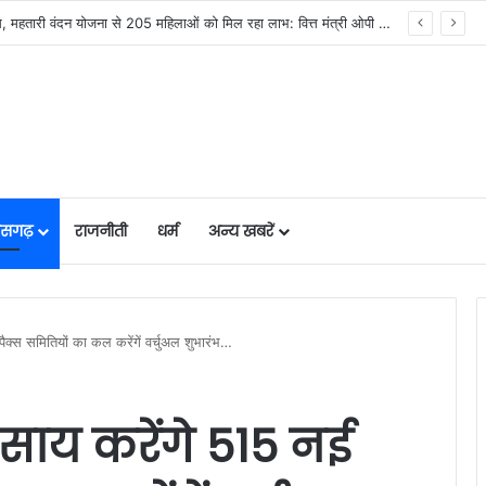
सिस्टम -एआई तकनीक से वन और वन्यजीवों की 24X7 निगरानी….
तीसगढ़
राजनीती
धर्म
अन्य खबरें
ई पैक्स समितियों का कल करेंगें वर्चुअल शुभारंभ…
ेव साय करेंगे 515 नई