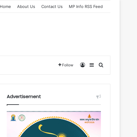
Home
About Us
Contact Us
MP Info RSS Feed
Log In
Sidebar
Search for
Follow
Advertisement