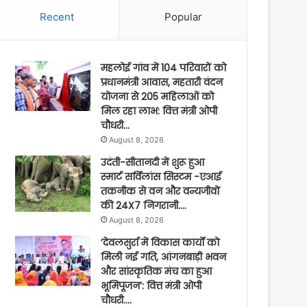
Recent
Popular
महलोई गांव में 104 परिवारों को
प्रधानमंत्री आवास, महतारी वंदन
योजना से 205 महिलाओं को
मिल रहा लाभ: वित्त मंत्री ओपी
चौधरी…
August 8, 2026
उदंती-सीतानदी में शुरू हुआ
स्मार्ट सर्विलांस सिस्टम -एआई
तकनीक से वन और वन्यजीवों
की 24X7 निगरानी….
August 8, 2026
’देवलसुर्रा में विकास कार्यों को
मिली नई गति, आंगनबाड़ी भवन
और सांस्कृतिक मंच का हुआ
भूमिपूजन’: वित्त मंत्री ओपी
चौधरी….