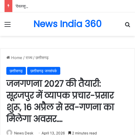
’देवलसुर्रा में विकास कार्यों को मिली नई गति, आंगनबाड़ी भवन और सांस्कृतिक मंच का हुआ भूमिपूजन’: वित्त मंत्री ओपी चौधरी….
News India 360
Menu
Se
Home
/
राज्य
/
छत्तीसगढ़
छत्तीसगढ़
छत्तीसगढ़ जनसंपर्क
जनगणना 2027 की तैयारी:
सूरजपुर में व्यापक प्रचार-प्रसार
शुरू, 16 अप्रैल से स्व-गणना का
मिलेगा अवसर….
News Desk
April 13, 2026
2 minutes read