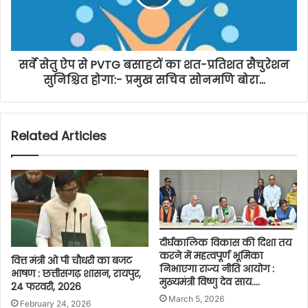
सर्वे सेतु ऐप से PVTG बसाहटों का शत-प्रतिशत सैचुरेशन
सुनिश्चित होगा:- प्रमुख सचिव सोनमणि बोरा…
Related Articles
दीर्घकालिक विकास की दिशा तय
करने में महत्वपूर्ण भूमिका
वित्त मंत्री ओ पी चौधरी का बजट
निभाएगा राज्य नीति आयोग :
भाषण : छत्तीसगढ़ शासन, रायपुर,
मुख्यमंत्री विष्णु देव साय….
24 फरवरी, 2026
March 5, 2026
February 24, 2026