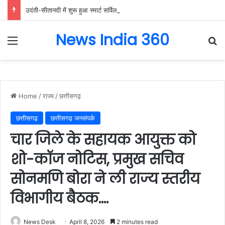
उदंती-सीतानदी में शुरू हुआ स्मार्ट सर्विलांस सिस्टम -एआई तकनीक से वन और वन्यजीवों की 24X7 निगरानी….
News India 360
Menu
Se
Home
/
राज्य
/
छत्तीसगढ़
छत्तीसगढ़
छत्तीसगढ़ जनसंपर्क
चार जिले के सहायक आयुक्त को
शो-कॉज नोटिस, प्रमुख सचिव
सोनमणि बोरा ने ली राज्य स्तरीय
विभागीय बैठक….
News Desk
April 8, 2026
2 minutes read