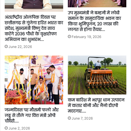
उप मुख्यमंत्री ने बम्हनी में लोधी
अंतर्राष्ट्रीय ओलंपिक दिवस पर
समाज के सामुदायिक भवन का
छत्तीसगढ़ से गूंजेगा हरित भारत का
किया भूमिपूजन, 20 लाख की
संदेश, मुख्यमंत्री विष्णु देव साय
लागत से होगा तैयार….
करेंगे 2036 पौधों के वृक्षारोपण
February 19, 2026
अभियान का शुभारंभ….
June 22, 2026
कम बारिश में भरपूर धान उत्पादन
में कतार बोनी और नैनो डीएपी
जन्मदिवस पर मौसमी फलों और
मददगार…..
लड्डू से तौले गए वित्त मंत्री ओपी
June 7, 2026
चौधरी…..
June 2, 2026