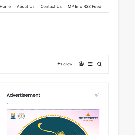
Home
About Us
Contact Us
MP Info RSS Feed
Log In
Sidebar
Search for
Follow
Advertisement