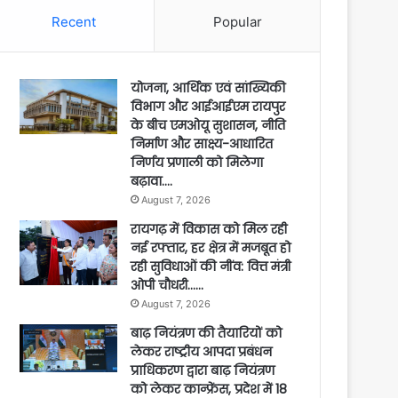
Recent
Popular
योजना, आर्थिक एवं सांख्यिकी
विभाग और आईआईएम रायपुर
के बीच एमओयू सुशासन, नीति
निर्माण और साक्ष्य-आधारित
निर्णय प्रणाली को मिलेगा
बढ़ावा….
August 7, 2026
रायगढ़ में विकास को मिल रही
नई रफ्तार, हर क्षेत्र में मजबूत हो
रही सुविधाओं की नींव: वित्त मंत्री
ओपी चौधरी……
August 7, 2026
बाढ़ नियंत्रण की तैयारियों को
लेकर राष्ट्रीय आपदा प्रबंधन
प्राधिकरण द्वारा बाढ़ नियंत्रण
को लेकर कान्फ्रेंस, प्रदेश में 18