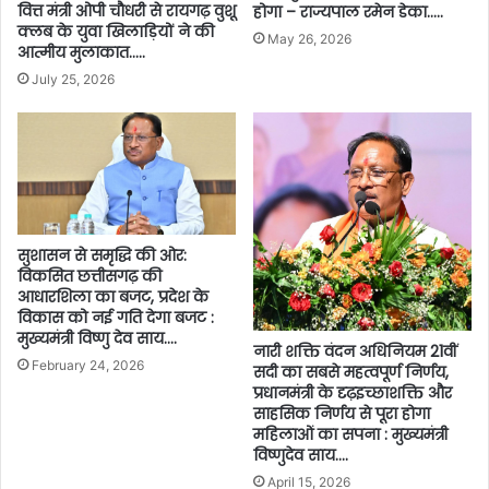
वित्त मंत्री ओपी चौधरी से रायगढ़ वुशू
होगा – राज्यपाल रमेन डेका…..
क्लब के युवा खिलाड़ियों ने की
May 26, 2026
आत्मीय मुलाकात…..
July 25, 2026
सुशासन से समृद्धि की ओर:
विकसित छत्तीसगढ़ की
आधारशिला का बजट, प्रदेश के
विकास को नई गति देगा बजट :
मुख्यमंत्री विष्णु देव साय….
नारी शक्ति वंदन अधिनियम 21वीं
February 24, 2026
सदी का सबसे महत्वपूर्ण निर्णय,
प्रधानमंत्री के दृढ़इच्छाशक्ति और
साहसिक निर्णय से पूरा होगा
महिलाओं का सपना : मुख्यमंत्री
विष्णुदेव साय….
April 15, 2026