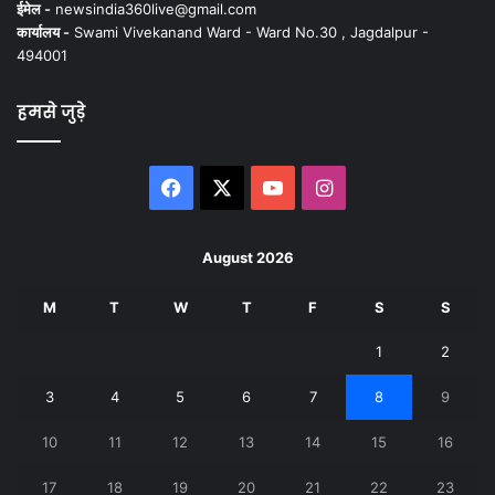
ईमेल -
newsindia360live@gmail.com
कार्यालय -
Swami Vivekanand Ward - Ward No.30 , Jagdalpur -
494001
हमसे जुड़े
Facebook
X
YouTube
Instagram
August 2026
M
T
W
T
F
S
S
1
2
3
4
5
6
7
8
9
10
11
12
13
14
15
16
17
18
19
20
21
22
23