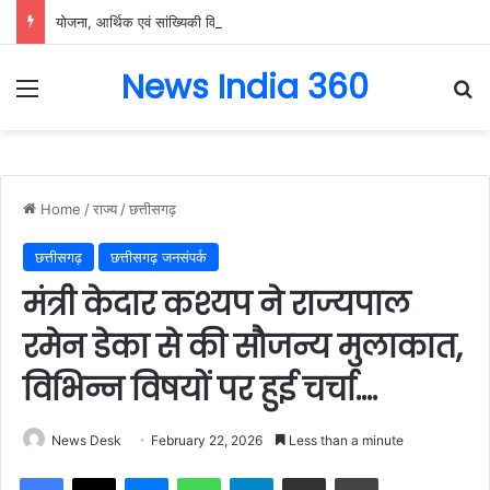
योजना, आर्थिक एवं सांख्यिकी विभाग और आईआईएम रायपुर के बीच एमओयू सुशासन, नीति निर्माण और साक्ष्य-आधारित निर्णय प्रणाली को मिलेगा बढ़ावा….
News India 360
Menu
Se
Home
/
राज्य
/
छत्तीसगढ़
छत्तीसगढ़
छत्तीसगढ़ जनसंपर्क
मंत्री केदार कश्यप ने राज्यपाल
रमेन डेका से की सौजन्य मुलाकात,
विभिन्न विषयों पर हुई चर्चा….
News Desk
February 22, 2026
Less than a minute
Facebook
X
Messenger
WhatsApp
Telegram
Share via Email
Print