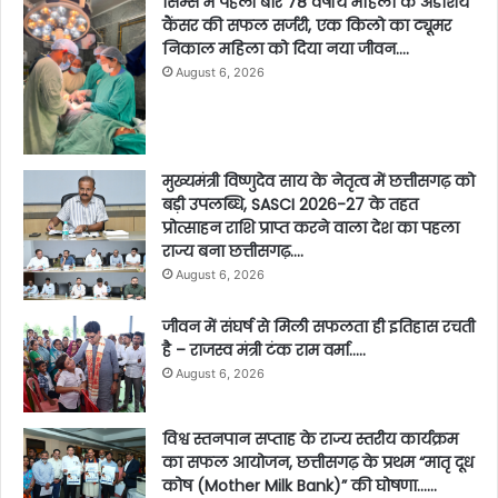
सिम्स में पहली बार 78 वर्षीय महिला के अंडाशय
कैंसर की सफल सर्जरी, एक किलो का ट्यूमर
निकाल महिला को दिया नया जीवन….
August 6, 2026
मुख्यमंत्री विष्णुदेव साय के नेतृत्व में छत्तीसगढ़ को
बड़ी उपलब्धि, SASCI 2026-27 के तहत
प्रोत्साहन राशि प्राप्त करने वाला देश का पहला
राज्य बना छत्तीसगढ़….
August 6, 2026
जीवन में संघर्ष से मिली सफलता ही इतिहास रचती
है – राजस्व मंत्री टंक राम वर्मा…..
August 6, 2026
विश्व स्तनपान सप्ताह के राज्य स्तरीय कार्यक्रम
का सफल आयोजन, छत्तीसगढ़ के प्रथम “मातृ दूध
कोष (Mother Milk Bank)” की घोषणा……