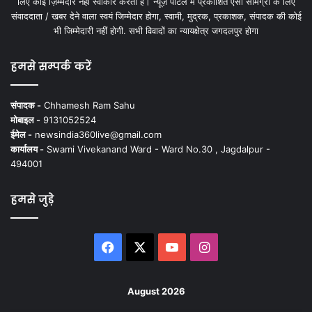
लिए कोई ज़िम्मेदार नहीं स्वीकार करता है। न्यूज़ पोर्टल में प्रकाशित ऐसी सामग्री के लिए
संवाददाता / खबर देने वाला स्वयं जिम्मेदार होगा, स्वामी, मुद्रक, प्रकाशक, संपादक की कोई
भी जिम्मेदारी नहीं होगी. सभी विवादों का न्यायक्षेत्र जगदलपुर होगा
हमसे सम्पर्क करें
संपादक -
Chhamesh Ram Sahu
मोबाइल -
9131052524
ईमेल -
newsindia360live@gmail.com
कार्यालय -
Swami Vivekanand Ward - Ward No.30 , Jagdalpur -
494001
हमसे जुड़े
Facebook
X
YouTube
Instagram
August 2026