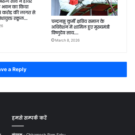
ी अरुण साव ने हायर
ूल भवन का किया
21 करोड़ की लागत से
िधायुक्त स्कूल….
चन्द्रनाहू कुर्मी क्षत्रिय समाज के
26
अधिवेशन में शामिल हुए मुख्यमंत्री
विष्णुदेव साय…..
March 8, 2026
ve a Reply
हमसे सम्पर्क करें
न,
संपादक -
Chhamesh Ram Sahu