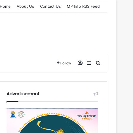
Home
About Us
Contact Us
MP Info RSS Feed
Log In
Sidebar
Search for
Follow
Advertisement