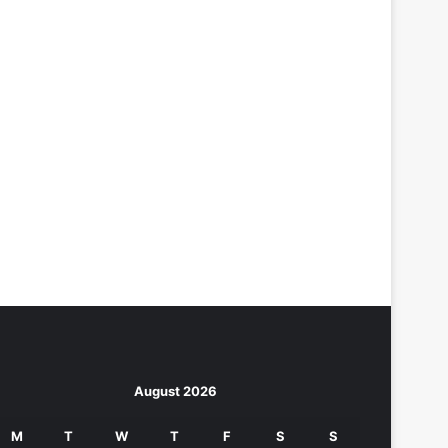
August 2026
M
T
W
T
F
S
S