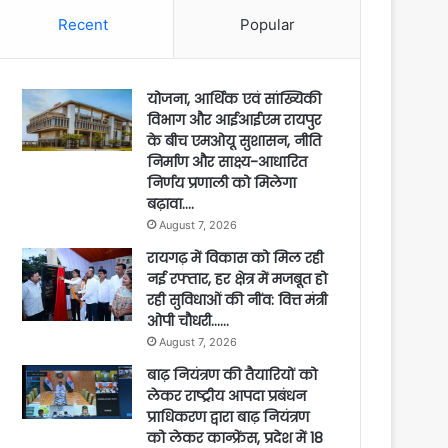
Recent
Popular
योजना, आर्थिक एवं सांख्यिकी
विभाग और आईआईएम रायपुर
के बीच एमओयू सुशासन, नीति
निर्माण और साक्ष्य-आधारित
निर्णय प्रणाली को मिलेगा
बढ़ावा….
August 7, 2026
रायगढ़ में विकास को मिल रही
नई रफ्तार, हर क्षेत्र में मजबूत हो
रही सुविधाओं की नींव: वित्त मंत्री
ओपी चौधरी……
August 7, 2026
बाढ़ नियंत्रण की तैयारियों को
लेकर राष्ट्रीय आपदा प्रबंधन
प्राधिकरण द्वारा बाढ़ नियंत्रण
को लेकर कान्फ्रेंस, प्रदेश में 18