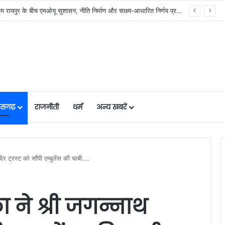
र में मजबूत हो रही सुविधाओं की नींव: वित्त मंत्री ओपी चौधरी……
तीसगढ़
राजनीती
धर्म
अन्य खबरें
िर ट्रस्ट को सौंपी एम्बुलेंस की चाबी….
ा ने श्री जगन्नाथ